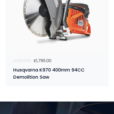
Original
Current
£
1,900.00
£
1,795.00
price
price
Husqvarna K970 400mm 94CC
was:
is:
Demolition Saw
£1,900.00.
£1,795.00.