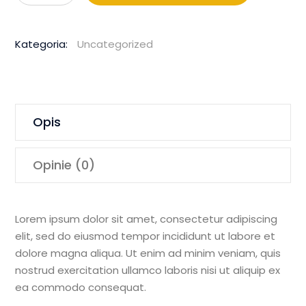
11.7HP
450mm
Kategoria:
Uncategorized
Floor
Saw
Opis
Opinie (0)
Lorem ipsum dolor sit amet, consectetur adipiscing
elit, sed do eiusmod tempor incididunt ut labore et
dolore magna aliqua. Ut enim ad minim veniam, quis
nostrud exercitation ullamco laboris nisi ut aliquip ex
ea commodo consequat.