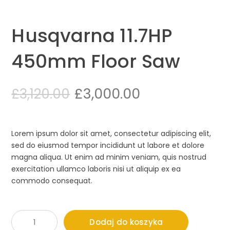
Husqvarna 11.7HP
450mm Floor Saw
Original
Current
£
3,000.00
£
3,120.00
price
price
was:
is:
Lorem ipsum dolor sit amet, consectetur adipiscing elit,
sed do eiusmod tempor incididunt ut labore et dolore
£3,120.00.
£3,000.00.
magna aliqua. Ut enim ad minim veniam, quis nostrud
exercitation ullamco laboris nisi ut aliquip ex ea
commodo consequat.
ilość
Dodaj do koszyka
Husqvarna