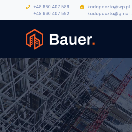
+48 660 407 586
kadopoczta@wp.pl
+48 660 407 592
kadopoczta@gmail