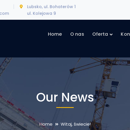
Lubsko, ul. Bohaterów 1
.com
ul. Kolejowa 9
Home
O nas
Oferta
Kon
Our News
Home
Witaj, świecie!